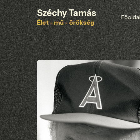
Széchy Tamás
Főolda
Élet - mű - örökség