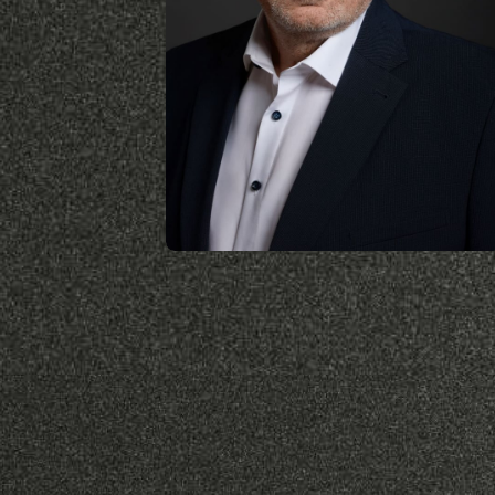
Hargitay András
szerző
Olimpiai bronzérmes,
háromszoros világ- és
Európa-bajnok úszó,
állatorvos. Magyarország
első úszó-világbajnoka.
1985-től 1988-ig, 2016-17-ig