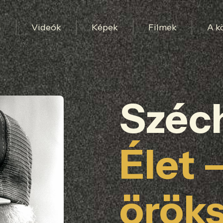
l
Videók
Képek
Filmek
A k
Széc
Élet 
örök