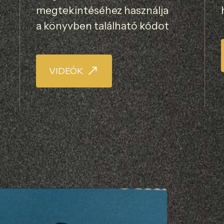
megtekintéséhez használja
a könyvben található kódot
VIDEÓK