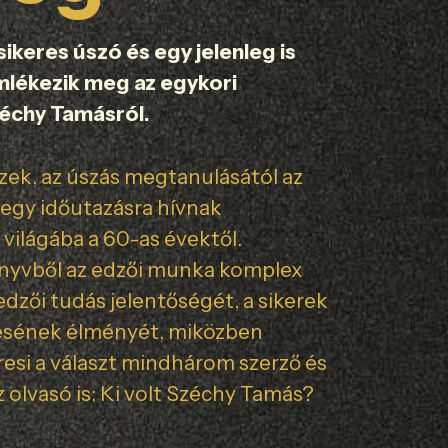
sikeres úszó és egy jelenleg is
mlékezik meg az egykori
échy Tamásról.
ek, az úszás megtanulásától az
 egy időutazásra hívnak
világába a 60-as évektől.
nyvből az edzői munka komplex
 edzői tudás jelentőségét, a sikerek
ésének élményét, miközben
resi a választ mindhárom szerző és
 olvasó is: Ki volt Széchy Tamás?