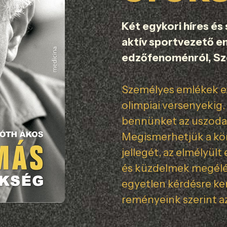
Két egykori híres és 
aktív sportvezető e
edzőfenoménról, Sz
Személyes emlékek ez
olimpiai versenyekig,
bennünket az uszoda 
Megismerhetjük a kö
jellegét, az elmélyült
és küzdelmek megél
egyetlen kérdésre ke
reményeink szerint az