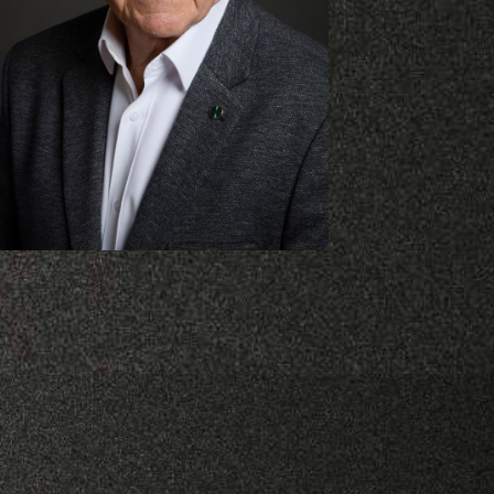
Tóth Ákos
szerző
A magyar úszóválogatott
korábbi szövetségi
kapitánya.Tizenhét éven át
vezette a TF Úszó és Vízi
Sportok Tanszékét, 59 éve
tanít az intézményben,