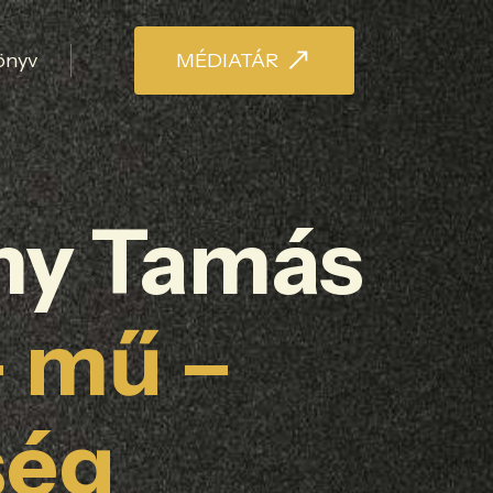
önyv
MÉDIATÁR
hy Tamás
– mű –
ség