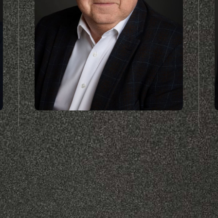
Sós Csaba
szerző
Európa-bajnoki bronzérmes,
világbajnoki ötödik
helyezett úszó, mesteredző,
egyetemi tanár. 2017. január
végétől a magyar úszó
válogatott szövetségi